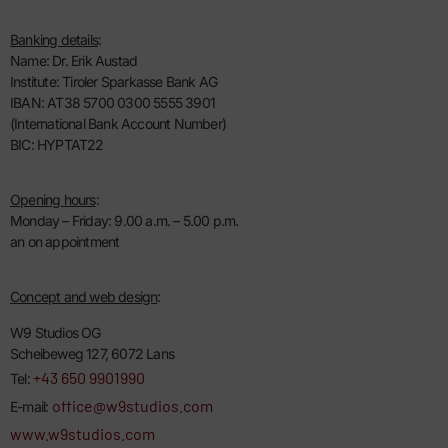
Banking details
:
Name: Dr. Erik Austad
Institute: Tiroler Sparkasse Bank AG
IBAN: AT38 5700 0300 5555 3901
(International Bank Account Number)
BIC: HYPTAT22
Opening hours
:
Monday – Friday:
9.00 a.m. – 5.00 p.m.
an on appointment
Concept and web design
:
W9 Studios OG
Scheibeweg 127, 6072 Lans
+43 650 9901990
Tel:
office@w9studios.com
E-mail:
www.w9studios.com