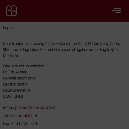
content
Imprint
Duty to inform according to §5 E-Commerce Act, §14 Company Code,
§63 Trade Regulation Act and Disclosure obligation according to §25
Media Act.
Operator of this website
:
Dr. Erik Austad
General practitioner
Elective doctor
Hausnummer 31
6138 Kühtai
praxis@dr-austad.at
E-mail:
+43 5239 5219
Tel:
+43 5239 5219
Fax: